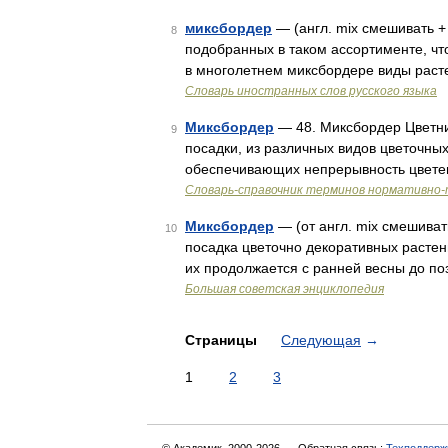
миксбордер
— (англ. mix смешивать +
8
подобранных в таком ассортименте, чт
в многолетнем миксбордере виды раст
Словарь иностранных слов русского языка
Миксбордер
— 48. Миксбордер Цветни
9
посадки, из различных видов цветочны
обеспечивающих непрерывность цвете
Словарь-справочник терминов нормативно-
Миксбордер
— (от англ. mix смешива
10
посадка цветочно декоративных растен
их продолжается с ранней весны до по
Большая советская энциклопедия
Страницы
Следующая
→
1
2
3