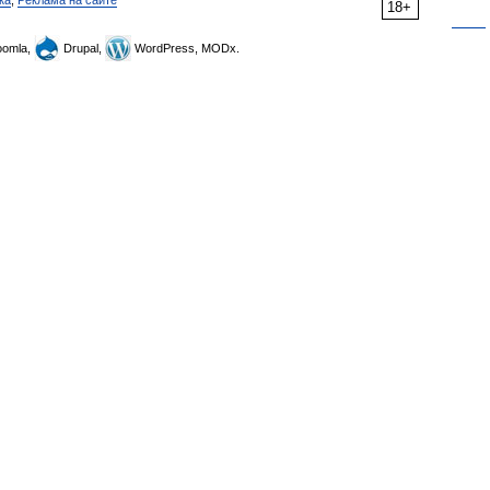
ка
,
Реклама на сайте
18+
omla,
Drupal,
WordPress, MODx.