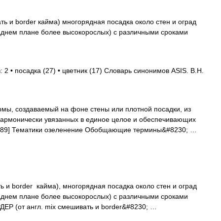
ть и border кайма) многорядная посадка около стен и оград
заднем плане более высокорослых) с различными сроками
 2 • посадка (27) • цветник (17) Словарь синонимов ASIS. В.Н.
мы, создаваемый на фоне стены или плотной посадки, из
 гармонически увязанных в единое целое и обеспечивающих
9 89] Тематики озеленение Обобщающие термины&#8230; …
ь и border кайма), многорядная посадка около стен и оград
заднем плане более высокорослых) с различными сроками
ЕР (от англ. mix смешивать и border&#8230; …