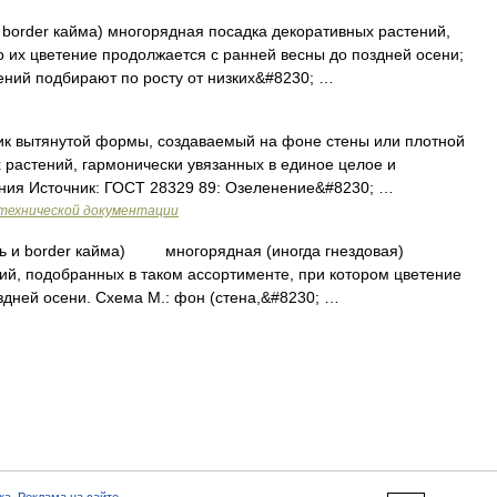
 border кайма) многорядная посадка декоративных растений,
о их цветение продолжается с ранней весны до поздней осени;
ений подбирают по росту от низких&#8230; …
к вытянутой формы, создаваемый на фоне стены или плотной
х растений, гармонически увязанных в единое целое и
ния Источник: ГОСТ 28329 89: Озеленение&#8230; …
технической документации
ть и border кайма) многорядная (иногда гнездовая)
ий, подобранных в таком ассортименте, при котором цветение
здней осени. Схема М.: фон (стена,&#8230; …