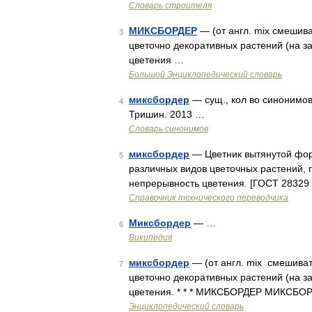
Словарь строителя
МИКСБОРДЕР
— (от англ. mix смешива
3
цветочно декоративных растений (на 
цветения …
Большой Энциклопедический словарь
миксбордер
— сущ., кол во синонимов:
4
Тришин. 2013 …
Словарь синонимов
миксбордер
— Цветник вытянутой фор
5
различных видов цветочных растений,
непрерывность цветения. [ГОСТ 2832
Справочник технического переводчика
Миксбордер
— …
6
Википедия
миксбордер
— (от англ. mix смешиват
7
цветочно декоративных растений (на 
цветения. * * * МИКСБОРДЕР МИКСБОРД
Энциклопедический словарь