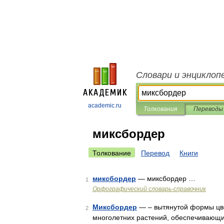
Словари и энциклоп
academic.ru
Толкования
Переводы
миксбордер
Толкование
Перевод
Книги
миксбордер
— миксбордер …
1
Орфографический словарь-справочник
Миксбордер
— – вытянутой формы цв
2
многолетних растений, обеспечивающ