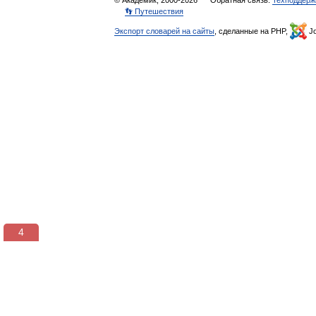
© Академик, 2000-2026
Обратная связь:
Техподдерж
👣 Путешествия
Экспорт словарей на сайты
, сделанные на PHP,
Jo
3