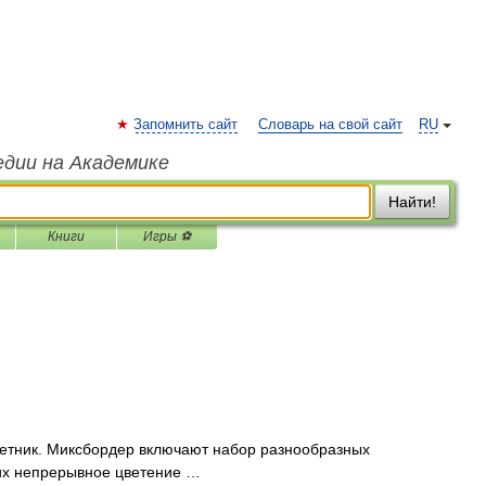
Запомнить сайт
Словарь на свой сайт
RU
едии на Академике
Найти!
Книги
Игры ⚽
етник. Миксбордер включают набор разнообразных
их непрерывное цветение …